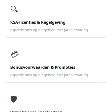
🔍
KSA-licenties & Regelgeving
Expertkennis op dit gebied met jaren ervaring.
💳
Bonusvoorwaarden & Promoties
Expertkennis op dit gebied met jaren ervaring.
🛡️