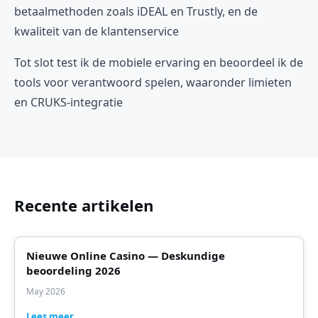
betaalmethoden zoals iDEAL en Trustly, en de
kwaliteit van de klantenservice
Tot slot test ik de mobiele ervaring en beoordeel ik de
tools voor verantwoord spelen, waaronder limieten
en CRUKS-integratie
Recente artikelen
Nieuwe Online Casino — Deskundige
beoordeling 2026
May 2026
Lees meer →